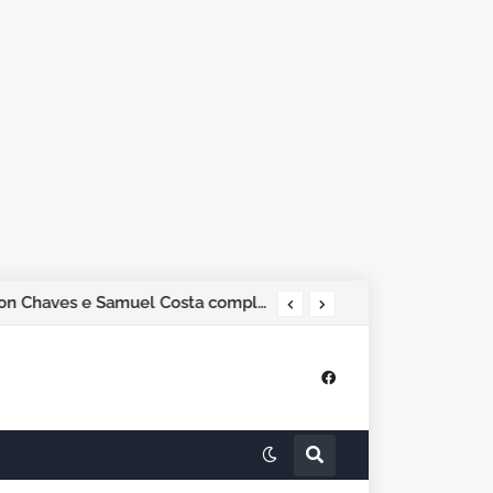
Pesquisa Phoenix aponta Marcos Rogério na liderança; Adailton Fúria, Hildon Chaves e Samuel Costa completam os quatro primeiros