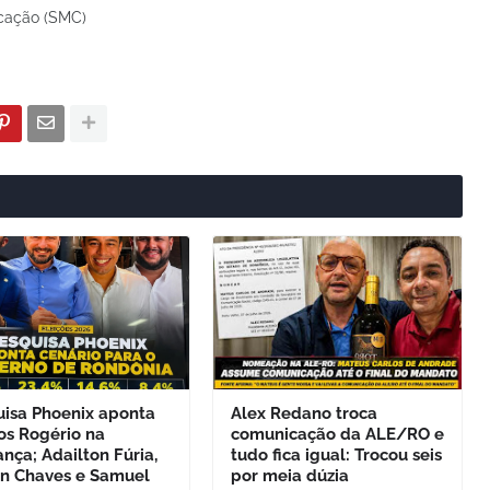
icação (SMC)
uisa Phoenix aponta
Alex Redano troca
os Rogério na
comunicação da ALE/RO e
ança; Adailton Fúria,
tudo fica igual: Trocou seis
on Chaves e Samuel
por meia dúzia