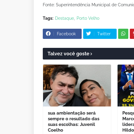
Fonte: Superintendência Municipal de Comun
Tags:
Destaque
Porto Velho
Facebook
Twitter
Talvez você goste
sua ambientação será
Pesq
sempre o resultado das
Marc
suas escolhas: Juvenil
lider
Coelho
Hild