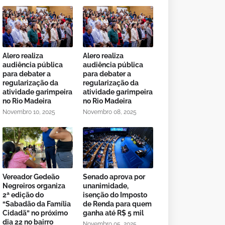
Alero realiza
Alero realiza
audiência pública
audiência pública
para debater a
para debater a
regularização da
regularização da
atividade garimpeira
atividade garimpeira
no Rio Madeira
no Rio Madeira
Novembro 10, 2025
Novembro 08, 2025
Vereador Gedeão
Senado aprova por
Negreiros organiza
unanimidade,
2ª edição do
isenção do Imposto
“Sabadão da Família
de Renda para quem
Cidadã” no próximo
ganha até R$ 5 mil
dia 22 no bairro
Novembro 05, 2025