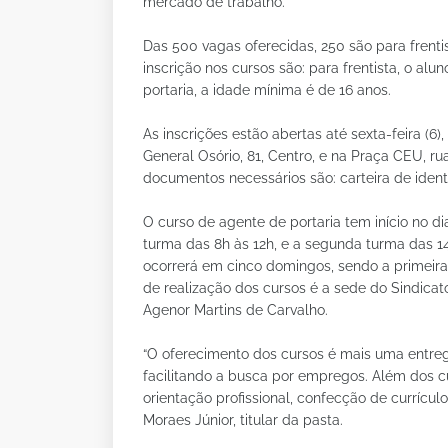
mercado de trabalho.
Das 500 vagas oferecidas, 250 são para frentis
inscrição nos cursos são: para frentista, o alu
portaria, a idade mínima é de 16 anos.
As inscrições estão abertas até sexta-feira (6
General Osório, 81, Centro, e na Praça CEU, ru
documentos necessários são: carteira de ident
O curso de agente de portaria tem início no d
turma das 8h às 12h, e a segunda turma das 14h 
ocorrerá em cinco domingos, sendo a primeira 
de realização dos cursos é a sede do Sindicato 
Agenor Martins de Carvalho.
“O oferecimento dos cursos é mais uma entre
facilitando a busca por empregos. Além dos cu
orientação profissional, confecção de currícul
Moraes Júnior, titular da pasta.