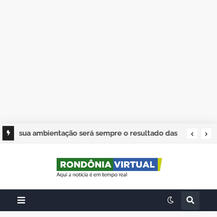
sua ambientação será sempre o resultado das
suas escolhas: Juvenil Coelho