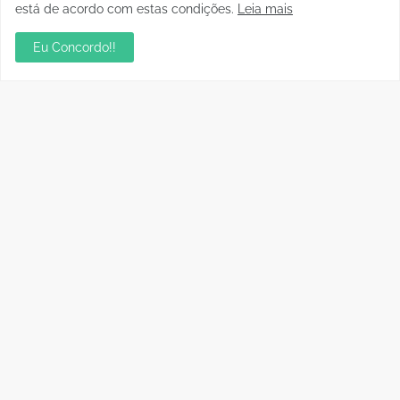
está de acordo com estas condições.
Leia mais
Eu Concordo!!
Postagens Populares
sua ambientação será sempre o resultado das
suas escolhas: Juvenil Coelho
julho 27, 2026
Aniversário da Tia Rose no Mirante II resgata
memórias dos anos 80
julho 28, 2026
Residencial Cristal da Calama passa a ter CEP
por rua em Porto Velho; consulte os números
janeiro 06, 2023
Audiência pública apresenta Plano de