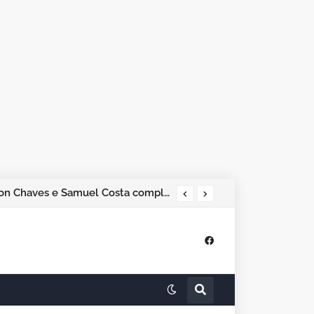
Pesquisa Phoenix aponta Marcos Rogério na liderança; Adailton Fúria, Hildon Chaves e Samuel Costa completam os quatro primeiros