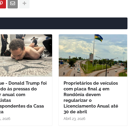
ue - Donald Trump foi
Proprietários de veículos
ado às pressas do
com placa final 4 em
r anual com
Rondônia devem
listas
regularizar o
espondentes da Casa
Licenciamento Anual até
ca
30 de abril
5, 2026
Abril 23, 2026