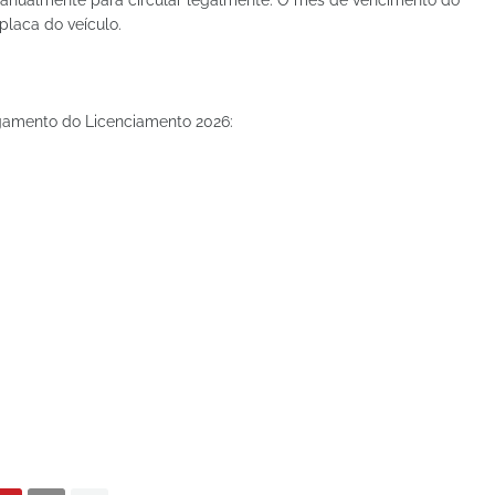
 anualmente para circular legalmente. O mês de vencimento do
placa do veículo.
pagamento do Licenciamento 2026: