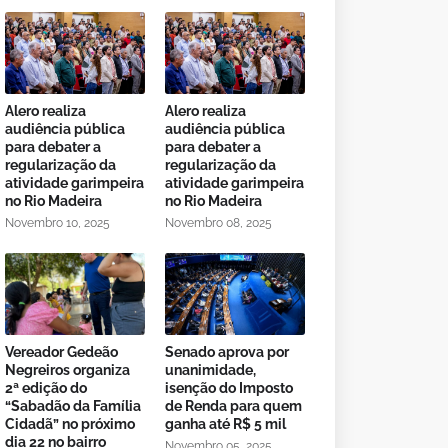
Alero realiza
Alero realiza
audiência pública
audiência pública
para debater a
para debater a
regularização da
regularização da
atividade garimpeira
atividade garimpeira
no Rio Madeira
no Rio Madeira
Novembro 10, 2025
Novembro 08, 2025
Vereador Gedeão
Senado aprova por
Negreiros organiza
unanimidade,
2ª edição do
isenção do Imposto
“Sabadão da Família
de Renda para quem
Cidadã” no próximo
ganha até R$ 5 mil
dia 22 no bairro
Novembro 05, 2025