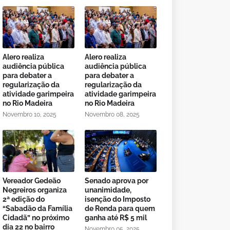
Alero realiza
Alero realiza
audiência pública
audiência pública
para debater a
para debater a
regularização da
regularização da
atividade garimpeira
atividade garimpeira
no Rio Madeira
no Rio Madeira
Novembro 10, 2025
Novembro 08, 2025
Vereador Gedeão
Senado aprova por
Negreiros organiza
unanimidade,
2ª edição do
isenção do Imposto
“Sabadão da Família
de Renda para quem
Cidadã” no próximo
ganha até R$ 5 mil
dia 22 no bairro
Novembro 05, 2025