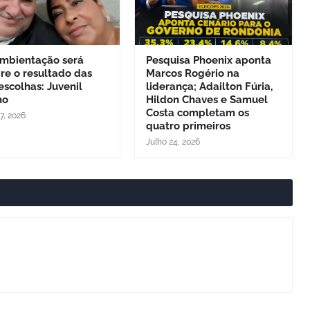
ambientação será
Pesquisa Phoenix aponta
re o resultado das
Marcos Rogério na
escolhas: Juvenil
liderança; Adailton Fúria,
ho
Hildon Chaves e Samuel
Costa completam os
7, 2026
quatro primeiros
Julho 24, 2026