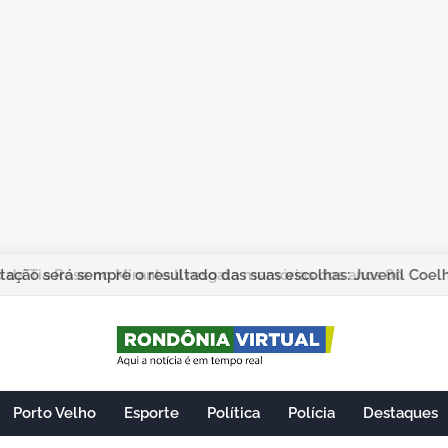
ação será sempre o resultado das suas escolhas: Juvenil Coel
Porto Velho
Esporte
Política
Polícia
Destaques