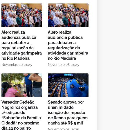
Alero realiza
Alero realiza
audiência pública
audiência pública
para debater a
para debater a
regularização da
regularização da
atividade garimpeira
atividade garimpeira
no Rio Madeira
no Rio Madeira
Novembro 10, 2025
Novembro 08, 2025
Vereador Gedeão
Senado aprova por
Negreiros organiza
unanimidade,
2ª edição do
isenção do Imposto
“Sabadão da Família
de Renda para quem
Cidadã” no próximo
ganha até R$ 5 mil
dia 22 no bairro
Novembro 05, 2025