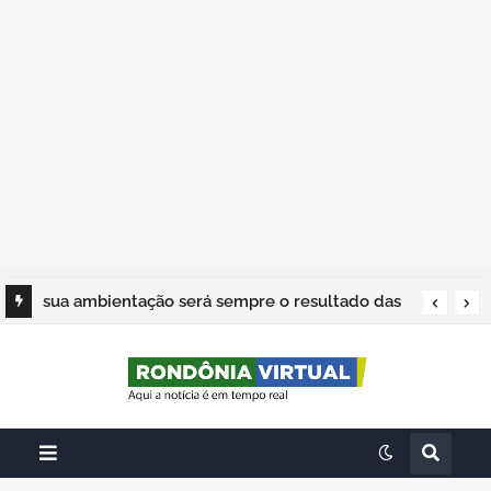
sua ambientação será sempre o resultado das
suas escolhas: Juvenil Coelho