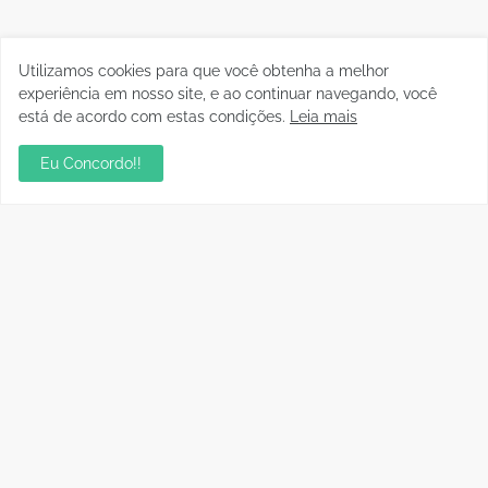
Utilizamos cookies para que você obtenha a melhor
experiência em nosso site, e ao continuar navegando, você
está de acordo com estas condições.
Leia mais
Eu Concordo!!
Postagens Populares
sua ambientação será sempre o resultado das
suas escolhas: Juvenil Coelho
julho 27, 2026
Aniversário da Tia Rose no Mirante II resgata
memórias dos anos 80
julho 28, 2026