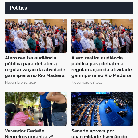
Política
Alero realiza audiência
Alero realiza audiência
pública para debater a
pública para debater a
regularização da atividade
regularização da atividade
garimpeira no Rio Madeira
garimpeira no Rio Madeira
Novembro 10, 2025
Novembro 08, 2025
Vereador Gedeão
Senado aprova por
Negreiros organiza 2ª
unanimidade, isenção do