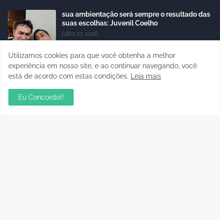
sua ambientação será sempre o resultado das
suas escolhas: Juvenil Coelho
julho 27, 2026
Utilizamos cookies para que você obtenha a melhor
Mentor de Euma Tourinho, Confúcio Moura
articula apoio de Lula para sua candidata
experiência em nosso site, e ao continuar navegando, você
setembro 16, 2024
está de acordo com estas condições.
Leia mais
Eu Concordo!!
Residencial Cristal da Calama passa a ter CEP
por rua em Porto Velho; consulte os números
janeiro 06, 2023
Sabores do campo são destaque na Feira da
Agricultura Familiar, em Porto Velho
março 02, 2024
Polícia