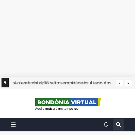
sua ambientação será sempre o resultado das
suas escolhas: Juvenil Coelho