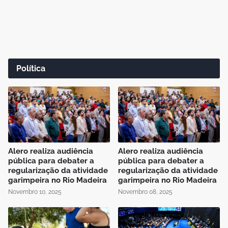
Política
Alero realiza audiência
Alero realiza audiência
pública para debater a
pública para debater a
regularização da atividade
regularização da atividade
garimpeira no Rio Madeira
garimpeira no Rio Madeira
Novembro 10, 2025
Novembro 08, 2025