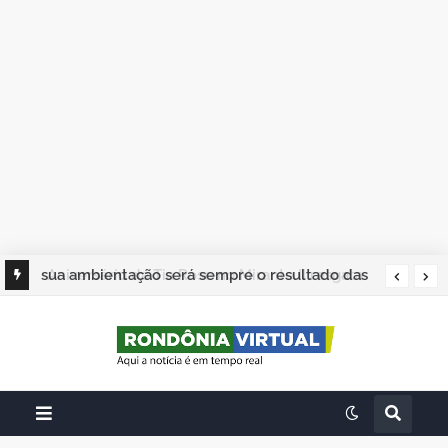
sua ambientação será sempre o resultado das
suas escolhas: Juvenil Coelho