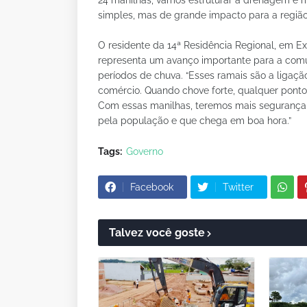
24 manilhas, vamos estruturar a drenagem e ma
simples, mas de grande impacto para a região”
O residente da 14ª Residência Regional, em E
representa um avanço importante para a comu
períodos de chuva. “Esses ramais são a ligaçã
comércio. Quando chove forte, qualquer ponto
Com essas manilhas, teremos mais segurança 
pela população e que chega em boa hora.”
Tags:
Governo
Facebook
Twitter
Talvez você goste