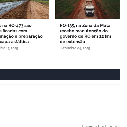
s na RO-473 são
RO-135, na Zona da Mata
sificadas com
recebe manutenção do
imação e preparação
governo de RO em 22 km
capa asfáltica
de extensão
ro 17, 2025
Dezembro 04, 2025
Próxima Postagem