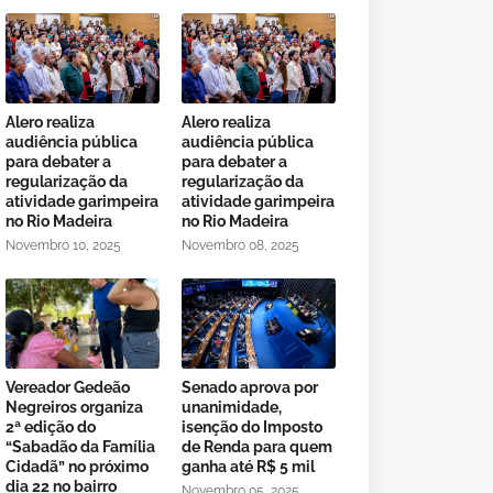
Alero realiza
Alero realiza
audiência pública
audiência pública
para debater a
para debater a
regularização da
regularização da
atividade garimpeira
atividade garimpeira
no Rio Madeira
no Rio Madeira
Novembro 10, 2025
Novembro 08, 2025
Vereador Gedeão
Senado aprova por
Negreiros organiza
unanimidade,
2ª edição do
isenção do Imposto
“Sabadão da Família
de Renda para quem
Cidadã” no próximo
ganha até R$ 5 mil
dia 22 no bairro
Novembro 05, 2025