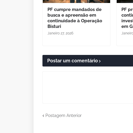
PF cumpre mandados de
PF p
busca e apreensão em
cont
continuidade à Operação
inves
Bisturi
em G
Janeiro 27, 2026
Janeiro
Postar um comentário
Postagem Anterior