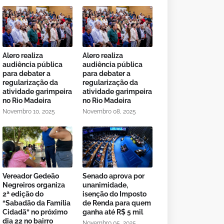
Alero realiza
Alero realiza
audiência pública
audiência pública
para debater a
para debater a
regularização da
regularização da
atividade garimpeira
atividade garimpeira
no Rio Madeira
no Rio Madeira
Novembro 10, 2025
Novembro 08, 2025
Vereador Gedeão
Senado aprova por
Negreiros organiza
unanimidade,
2ª edição do
isenção do Imposto
“Sabadão da Família
de Renda para quem
Cidadã” no próximo
ganha até R$ 5 mil
dia 22 no bairro
Novembro 05, 2025