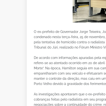
O ex-prefeito de Governador Jorge Teixeira, J
condenado nesta terça-feira, 25 de novembro,
pela tentativa de homicídio contra o radialist
Tribunal do Júri, realizado no Fórum Ministro V
De acordo com informações apuradas pela equ
refere-se ao atentado ocorrido em 20 de abri
Morte”. Na época, Hamilton seguia em sua cam
emparelharam com seu veículo e efetuaram sei
manter o controle da direção, mas caiu em uma 
Porto Velho devido à gravidade dos ferimentos
As investigações apontaram que o ex-prefeito
cobranças feitas pelo radialista em seu prog
negociações sobre a continuidade do crime, r