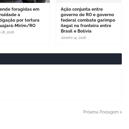
rende foragidas em
Ação conjunta entre
inuidade a
governo de RO e governo
tigação por tortura
federal combate garimpo
uajará-Mirim/RO
ilegal na fronteira entre
Brasil e Bolívia
 18, 2026
Janeiro 14, 2026
Próxima Postagem