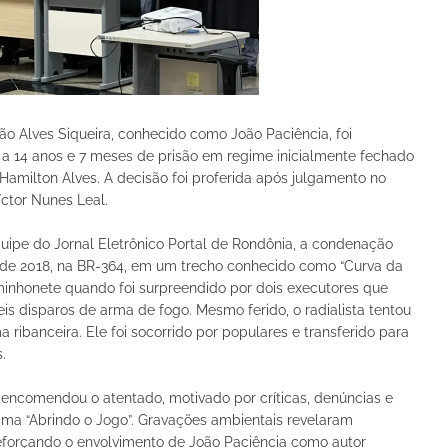
oão Alves Siqueira, conhecido como João Paciência, foi
 a 14 anos e 7 meses de prisão em regime inicialmente fechado
a Hamilton Alves. A decisão foi proferida após julgamento no
íctor Nunes Leal.
ipe do Jornal Eletrônico Portal de Rondônia, a condenação
l de 2018, na BR-364, em um trecho conhecido como “Curva da
inhonete quando foi surpreendido por dois executores que
s disparos de arma de fogo. Mesmo ferido, o radialista tentou
ribanceira. Ele foi socorrido por populares e transferido para
.
 encomendou o atentado, motivado por críticas, denúncias e
rama “Abrindo o Jogo”. Gravações ambientais revelaram
eforçando o envolvimento de João Paciência como autor