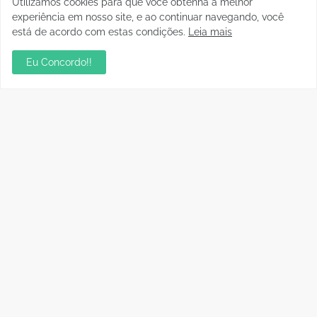
Utilizamos cookies para que você obtenha a melhor
experiência em nosso site, e ao continuar navegando, você
está de acordo com estas condições.
Leia mais
Eu Concordo!!
Postagens Populares
Aniversário da Tia Rose no Mirante II resgata
memórias dos anos 80