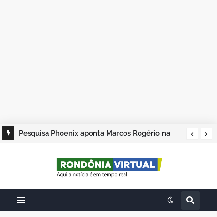
Pesquisa Phoenix aponta Marcos Rogério na
liderança; Adailton Fúria, Hildon Chaves e
Samuel Costa completam os quatro primeiros