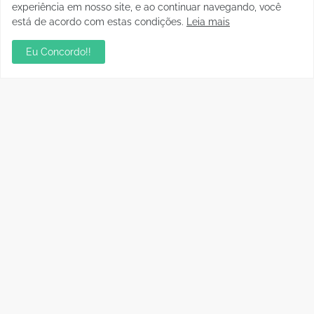
experiência em nosso site, e ao continuar navegando, você
está de acordo com estas condições.
Leia mais
Eu Concordo!!
Postagens Populares
sua ambientação será sempre o resultado das
suas escolhas: Juvenil Coelho
julho 27, 2026