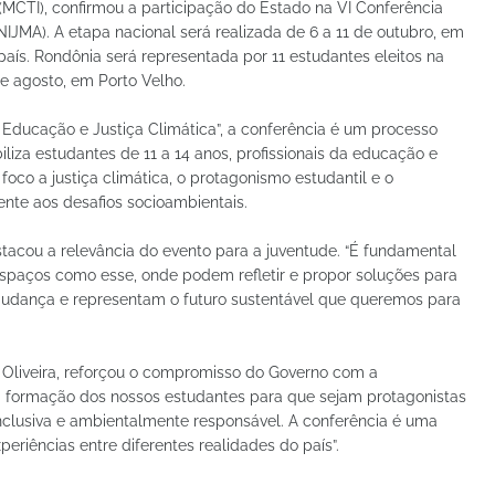
 (MCTI), confirmou a participação do Estado na VI Conferência
NIJMA). A etapa nacional será realizada de 6 a 11 de outubro, em
país. Rondônia será representada por 11 estudantes eleitos na
de agosto, em Porto Velho.
Educação e Justiça Climática”, a conferência é um processo
liza estudantes de 11 a 14 anos, profissionais da educação e
oco a justiça climática, o protagonismo estudantil e o
nte aos desafios socioambientais.
acou a relevância do evento para a juventude. “É fundamental
spaços como esse, onde podem refletir e propor soluções para
 mudança e representam o futuro sustentável que queremos para
 Oliveira, reforçou o compromisso do Governo com a
na formação dos nossos estudantes para que sejam protagonistas
nclusiva e ambientalmente responsável. A conferência é uma
eriências entre diferentes realidades do país”.