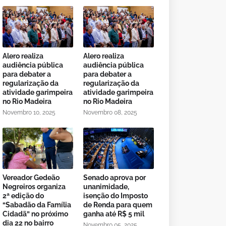
Alero realiza
Alero realiza
audiência pública
audiência pública
para debater a
para debater a
regularização da
regularização da
atividade garimpeira
atividade garimpeira
no Rio Madeira
no Rio Madeira
Novembro 10, 2025
Novembro 08, 2025
Vereador Gedeão
Senado aprova por
Negreiros organiza
unanimidade,
2ª edição do
isenção do Imposto
“Sabadão da Família
de Renda para quem
Cidadã” no próximo
ganha até R$ 5 mil
dia 22 no bairro
Novembro 05, 2025