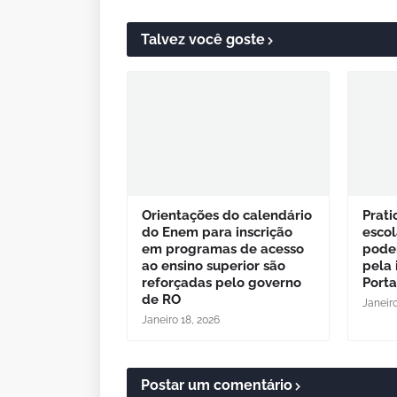
Talvez você goste
Orientações do calendário
Prat
do Enem para inscrição
escol
em programas de acesso
podem
ao ensino superior são
pela 
reforçadas pelo governo
Port
de RO
Janeiro
Janeiro 18, 2026
Postar um comentário