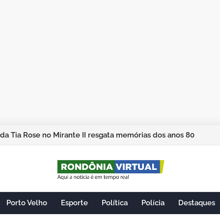
ação será sempre o resultado das suas escolhas: Juvenil Coel
Porto Velho
Esporte
Política
Polícia
Destaques