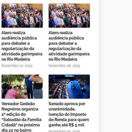
Alero realiza
Alero realiza
audiência pública
audiência pública
para debater a
para debater a
regularização da
regularização da
atividade garimpeira
atividade garimpeira
no Rio Madeira
no Rio Madeira
Novembro 10, 2025
Novembro 08, 2025
Vereador Gedeão
Senado aprova por
Negreiros organiza
unanimidade,
2ª edição do
isenção do Imposto
“Sabadão da Família
de Renda para quem
Cidadã” no próximo
ganha até R$ 5 mil
dia 22 no bairro
Novembro 05, 2025