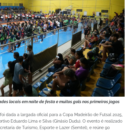
ades locais em noite de festa e muitos gols nos primeiros jogos
oi dada a largada oficial para a Copa Madeirão de Futsal 2025,
portivo Eduardo Lima e Silva (Ginásio Dudu). O evento é realizado
cretaria de Turismo, Esporte e Lazer (Semtel), e reúne 90