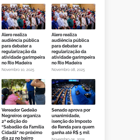
Alero realiza
Alero realiza
audiência pública
audiência pública
para debater a
para debater a
regularização da
regularização da
atividade garimpeira
atividade garimpeira
no Rio Madeira
no Rio Madeira
Novembro 10, 2025
Novembro 08, 2025
Vereador Gedeão
Senado aprova por
Negreiros organiza
unanimidade,
2ª edição do
isenção do Imposto
“Sabadão da Família
de Renda para quem
Cidadã” no próximo
ganha até R$ 5 mil
dia 22 no bairro
Novembro 05, 2025