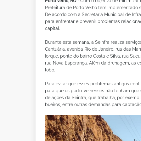
Porto Velho, RO -
Com o objetivo de minimizar 
Prefeitura de Porto Velho tem implementado s
De acordo com a Secretaria Municipal de Infra
para enfrentar e prevenir problemas relacion
capital.
Durante esta semana, a Seinfra realiza servi
Cantuária, avenida Rio de Janeiro, rua das Ma
Iorque, ponte do bairro Costa e Silva, rua Suc
rua Nova Esperança. Além da drenagem, as 
lobo.
Para evitar que esses problemas antigos con
para que os porto-velhenses não tenham que 
de ações da Seinfra, que trabalha, por exemp
bueiros, entre outras demandas para captaçã