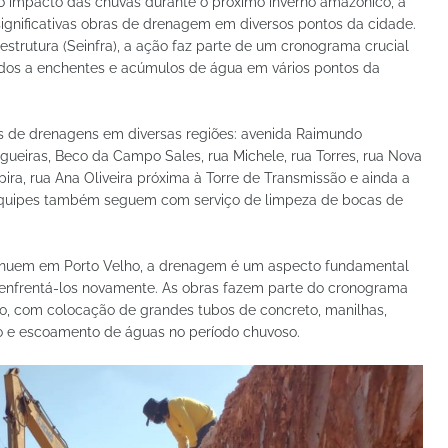
o impacto das chuvas durante o próximo inverno amazônico, a
ignificativas obras de drenagem em diversos pontos da cidade.
estrutura (Seinfra), a ação faz parte de um cronograma crucial
ados a enchentes e acúmulos de água em vários pontos da
ços de drenagens em diversas regiões: avenida Raimundo
ngueiras, Beco da Campo Sales, rua Michele, rua Torres, rua Nova
upira, rua Ana Oliveira próxima à Torre de Transmissão e ainda a
equipes também seguem com serviço de limpeza de bocas de
tinuem em Porto Velho, a drenagem é um aspecto fundamental
enfrentá-los novamente. As obras fazem parte do cronograma
lo, com colocação de grandes tubos de concreto, manilhas,
o e escoamento de águas no período chuvoso.