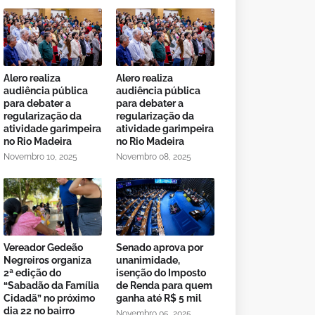
Alero realiza
Alero realiza
audiência pública
audiência pública
para debater a
para debater a
regularização da
regularização da
atividade garimpeira
atividade garimpeira
no Rio Madeira
no Rio Madeira
Novembro 10, 2025
Novembro 08, 2025
Vereador Gedeão
Senado aprova por
Negreiros organiza
unanimidade,
2ª edição do
isenção do Imposto
“Sabadão da Família
de Renda para quem
Cidadã” no próximo
ganha até R$ 5 mil
dia 22 no bairro
Novembro 05, 2025