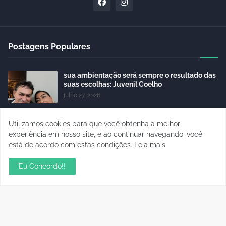
Postagens Populares
sua ambientação será sempre o resultado das
suas escolhas: Juvenil Coelho
julho 27, 2026
Aniversário da Tia Rose no Mirante II resgata
Utilizamos cookies para que você obtenha a melhor
memórias dos anos 80
experiência em nosso site, e ao continuar navegando, você
julho 28, 2026
está de acordo com estas condições.
Leia mais
Residencial Cristal da Calama passa a ter CEP
Eu Concordo!!
por rua em Porto Velho; consulte os números
janeiro 06, 2023
Audiência pública apresenta Plano de
Desenvolvimento Econômico Sustentável para
Porto Velho