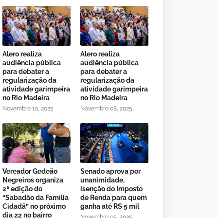
Alero realiza
Alero realiza
audiência pública
audiência pública
para debater a
para debater a
regularização da
regularização da
atividade garimpeira
atividade garimpeira
no Rio Madeira
no Rio Madeira
Novembro 10, 2025
Novembro 08, 2025
Vereador Gedeão
Senado aprova por
Negreiros organiza
unanimidade,
2ª edição do
isenção do Imposto
“Sabadão da Família
de Renda para quem
Cidadã” no próximo
ganha até R$ 5 mil
dia 22 no bairro
Novembro 05, 2025