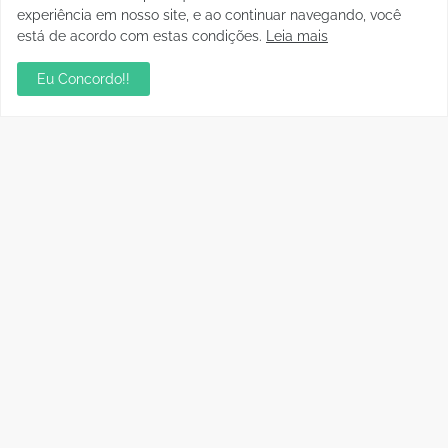
experiência em nosso site, e ao continuar navegando, você
está de acordo com estas condições.
Leia mais
Eu Concordo!!
Postagens Populares
sua ambientação será sempre o resultado das
suas escolhas: Juvenil Coelho
julho 27, 2026
Aniversário da Tia Rose no Mirante II resgata
memórias dos anos 80
julho 28, 2026
Residencial Cristal da Calama passa a ter CEP
por rua em Porto Velho; consulte os números
janeiro 06, 2023