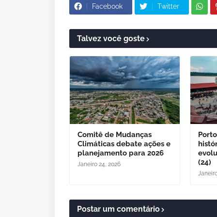
Facebook
Twitter
Talvez você goste
Comitê de Mudanças
Porto
Climáticas debate ações e
histó
planejamento para 2026
evol
(24)
Janeiro 24, 2026
Janeir
Postar um comentário