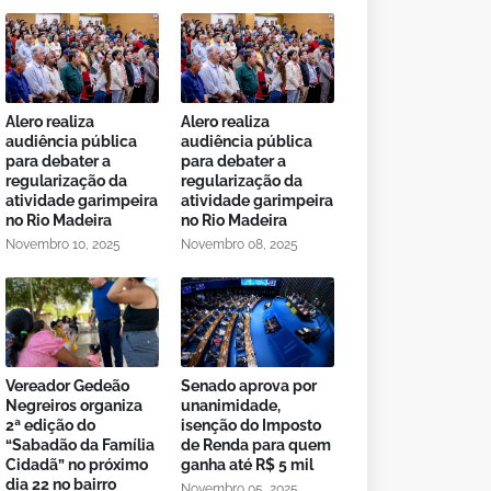
Alero realiza
Alero realiza
audiência pública
audiência pública
para debater a
para debater a
regularização da
regularização da
atividade garimpeira
atividade garimpeira
no Rio Madeira
no Rio Madeira
Novembro 10, 2025
Novembro 08, 2025
Vereador Gedeão
Senado aprova por
Negreiros organiza
unanimidade,
2ª edição do
isenção do Imposto
“Sabadão da Família
de Renda para quem
Cidadã” no próximo
ganha até R$ 5 mil
dia 22 no bairro
Novembro 05, 2025