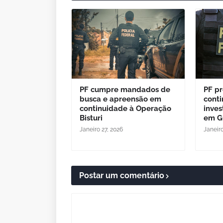
PF cumpre mandados de
PF p
busca e apreensão em
cont
continuidade à Operação
inves
Bisturi
em G
Janeiro 27, 2026
Janeiro
Postar um comentário