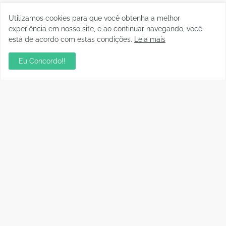
Utilizamos cookies para que você obtenha a melhor
experiência em nosso site, e ao continuar navegando, você
está de acordo com estas condições.
Leia mais
Eu Concordo!!
Postagens Populares
sua ambientação será sempre o resultado das
suas escolhas: Juvenil Coelho
julho 27, 2026
Aniversário da Tia Rose no Mirante II resgata
memórias dos anos 80
julho 28, 2026
Residencial Cristal da Calama passa a ter CEP
por rua em Porto Velho; consulte os números