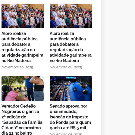
Alero realiza
Alero realiza
audiência pública
audiência pública
para debater a
para debater a
regularização da
regularização da
atividade garimpeira
atividade garimpeira
no Rio Madeira
no Rio Madeira
Novembro 10, 2025
Novembro 08, 2025
Vereador Gedeão
Senado aprova por
Negreiros organiza
unanimidade,
2ª edição do
isenção do Imposto
“Sabadão da Família
de Renda para quem
Cidadã” no próximo
ganha até R$ 5 mil
dia 22 no bairro
Novembro 05, 2025