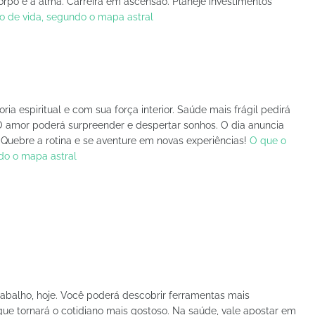
orpo e a alma. Carreira em ascensão. Planeje investimentos
ão de vida, segundo o mapa astral
a espiritual e com sua força interior. Saúde mais frágil pedirá
 O amor poderá surpreender e despertar sonhos. O dia anuncia
Quebre a rotina e se aventure em novas experiências!
O que o
ndo o mapa astral
rabalho, hoje. Você poderá descobrir ferramentas mais
e tornará o cotidiano mais gostoso. Na saúde, vale apostar em