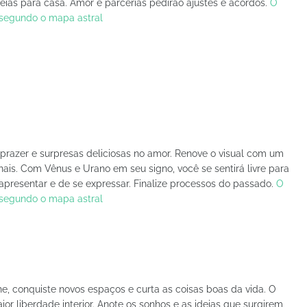
eias para casa. Amor e parcerias pedirão ajustes e acordos.
O
, segundo o mapa astral
 prazer e surpresas deliciosas no amor. Renove o visual com um
nais. Com Vênus e Urano em seu signo, você se sentirá livre para
 apresentar e de se expressar. Finalize processos do passado.
O
, segundo o mapa astral
lhe, conquiste novos espaços e curta as coisas boas da vida. O
r liberdade interior. Anote os sonhos e as ideias que surgirem,