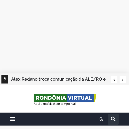
Alex Redano troca comunicação da ALE/RO e
tudo fica igual: Trocou seis por meia dúzia