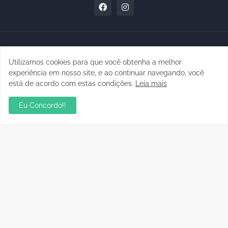
Postagens Populares
Utilizamos cookies para que você obtenha a melhor
experiência em nosso site, e ao continuar navegando, você
sua ambientação será sempre o resultado das
está de acordo com estas condições.
Leia mais
suas escolhas: Juvenil Coelho
julho 27, 2026
Eu Concordo!!
Aniversário da Tia Rose no Mirante II resgata
memórias dos anos 80
julho 28, 2026
Residencial Cristal da Calama passa a ter CEP
por rua em Porto Velho; consulte os números
janeiro 06, 2023
Audiência pública apresenta Plano de
Desenvolvimento Econômico Sustentável para