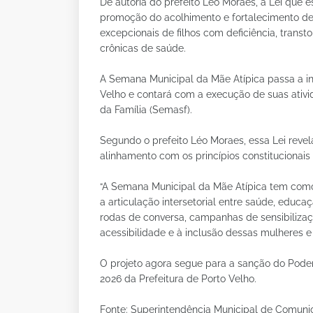
De autoria do prefeito Léo Moraes, a Lei que
promoção do acolhimento e fortalecimento de
excepcionais de filhos com deficiência, trans
crônicas de saúde.
A Semana Municipal da Mãe Atípica passa a int
Velho e contará com a execução de suas ativid
da Família (Semasf).
Segundo o prefeito Léo Moraes, essa Lei revel
alinhamento com os princípios constitucionais
“A Semana Municipal da Mãe Atípica tem como f
a articulação intersetorial entre saúde, educa
rodas de conversa, campanhas de sensibilizaçã
acessibilidade e à inclusão dessas mulheres e 
O projeto agora segue para a sanção do Poder 
2026 da Prefeitura de Porto Velho.
Fonte: Superintendência Municipal de Comun