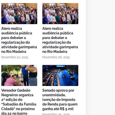
Alero realiza
Alero realiza
audiência pública
audiência pública
para debater a
para debater a
regularização da
regularização da
atividade garimpeira
atividade garimpeira
no Rio Madeira
no Rio Madeira
Novembro 10, 2025
Novembro 08, 2025
Vereador Gedeão
Senado aprova por
Negreiros organiza
unanimidade,
2ª edição do
isenção do Imposto
“Sabadão da Família
de Renda para quem
Cidadã” no próximo
ganha até R$ 5 mil
dia 22 no bairro
Novembro 05, 2025