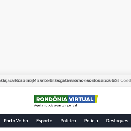
ação será sempre o resultado das suas escolhas: Juvenil Coel
Porto Velho
Esporte
Política
Polícia
Destaques