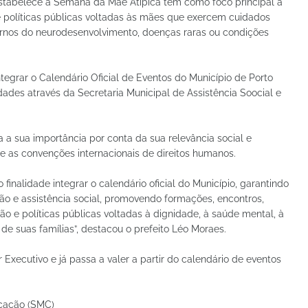
 estabelece a Semana da Mãe Atípica tem como foco principal a
 políticas públicas voltadas às mães que exercem cuidados
tornos do neurodesenvolvimento, doenças raras ou condições
egrar o Calendário Oficial de Eventos do Município de Porto
ades através da Secretaria Municipal de Assistência Soocial e
a a sua importância por conta da sua relevância social e
 e as convenções internacionais de direitos humanos.
inalidade integrar o calendário oficial do Município, garantindo
ção e assistência social, promovendo formações, encontros,
o e políticas públicas voltadas à dignidade, à saúde mental, à
de suas famílias”, destacou o prefeito Léo Moraes.
Executivo e já passa a valer a partir do calendário de eventos
icação (SMC)