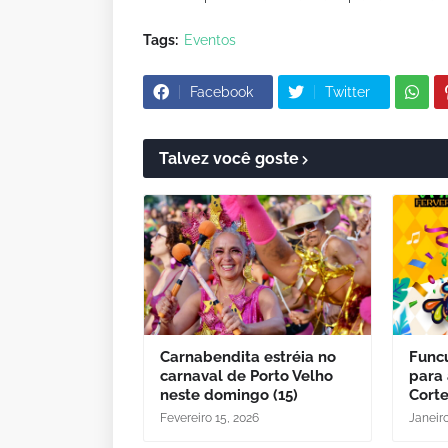
Tags:
Eventos
Facebook
Twitter
Talvez você goste
Carnabendita estréia no
Funcu
carnaval de Porto Velho
para 
neste domingo (15)
Cort
Fevereiro 15, 2026
Janeiro