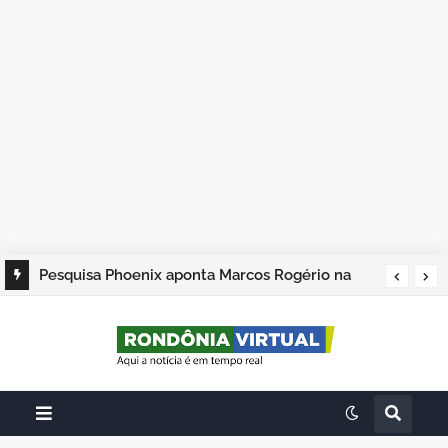
Pesquisa Phoenix aponta Marcos Rogério na
liderança; Adailton Fúria, Hildon Chaves e
Samuel Costa completam os quatro primeiros