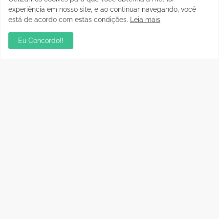
experiência em nosso site, e ao continuar navegando, você
está de acordo com estas condições.
Leia mais
Eu Concordo!!
Postagens Populares
sua ambientação será sempre o resultado das
suas escolhas: Juvenil Coelho
julho 27, 2026