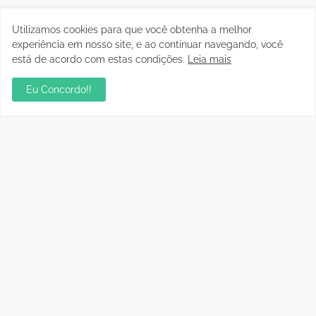
Utilizamos cookies para que você obtenha a melhor
experiência em nosso site, e ao continuar navegando, você
está de acordo com estas condições.
Leia mais
Eu Concordo!!
Postagens Populares
Aniversário da Tia Rose no Mirante II resgata
memórias dos anos 80
julho 28, 2026
sua ambientação será sempre o resultado das
suas escolhas: Juvenil Coelho
julho 27, 2026
Mentor de Euma Tourinho, Confúcio Moura