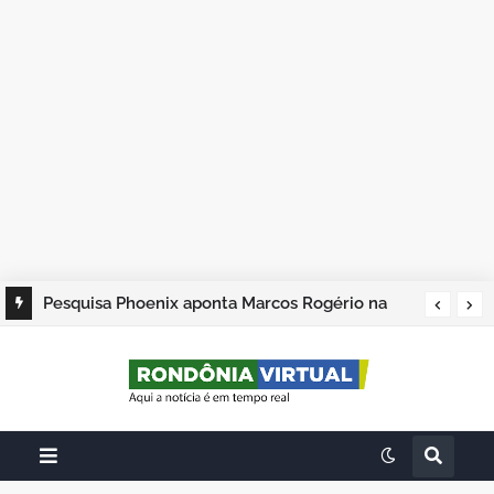
Pesquisa Phoenix aponta Marcos Rogério na
liderança; Adailton Fúria, Hildon Chaves e
Samuel Costa completam os quatro primeiros