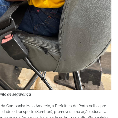
cinto de segurança
a Campanha Maio Amarelo, a Prefeitura de Porto Velho, por
bilidade e Transporte (Semtran), promoveu uma ação educativa
rusalém da Amazônia, localizada no km 13 da BR-364, sentido