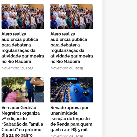
Alero realiza
Alero realiza
audiência pública
audiência pública
para debater a
para debater a
regularização da
regularização da
atividade garimpeira
atividade garimpeira
no Rio Madeira
no Rio Madeira
Novembro 10, 2025
Novembro 08, 2025
Vereador Gedeão
Senado aprova por
Negreiros organiza
unanimidade,
2ª edição do
isenção do Imposto
“Sabadão da Família
de Renda para quem
Cidadã” no próximo
ganha até R$ 5 mil
dia 22 no bairro
Novembro 05, 2025