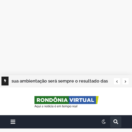
sua ambientação será sempre o resultado das
suas escolhas: Juvenil Coelho