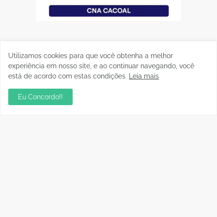
Utilizamos cookies para que você obtenha a melhor
experiência em nosso site, e ao continuar navegando, você
está de acordo com estas condições.
Leia mais
Eu Concordo!!
Postagens Populares
sua ambientação será sempre o resultado das
suas escolhas: Juvenil Coelho
julho 27, 2026
Aniversário da Tia Rose no Mirante II resgata
memórias dos anos 80