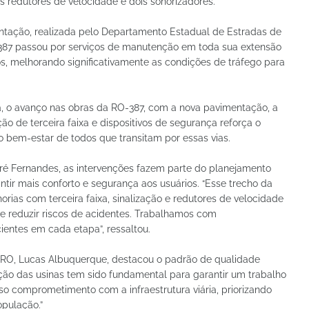
ois redutores de velocidade e dois sonorizadores.
tação, realizada pelo Departamento Estadual de Estradas de
387 passou por serviços de manutenção em toda sua extensão
, melhorando significativamente as condições de tráfego para
, o avanço nas obras da RO-387, com a nova pavimentação, a
o de terceira faixa e dispositivos de segurança reforça o
 bem-estar de todos que transitam por essas vias.
ré Fernandes, as intervenções fazem parte do planejamento
tir mais conforto e segurança aos usuários. “Esse trecho da
ias com terceira faixa, sinalização e redutores de velocidade
 e reduzir riscos de acidentes. Trabalhamos com
ientes em cada etapa”, ressaltou.
-RO, Lucas Albuquerque, destacou o padrão de qualidade
ão das usinas tem sido fundamental para garantir um trabalho
so comprometimento com a infraestrutura viária, priorizando
opulação.”