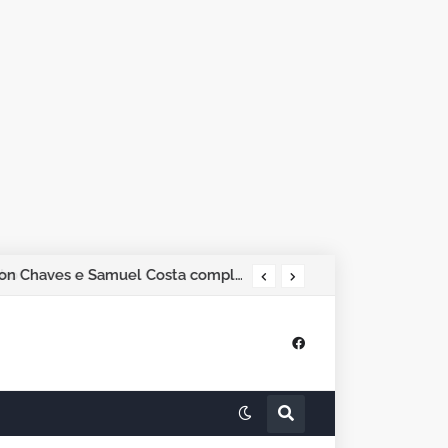
Pesquisa Phoenix aponta Marcos Rogério na liderança; Adailton Fúria, Hildon Chaves e Samuel Costa completam os quatro primeiros