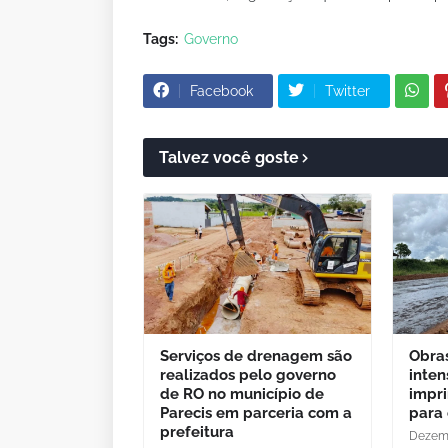
Tags:
Governo
Facebook
Twitter
Talvez você goste
Serviços de drenagem são
Obra
realizados pelo governo
inten
de RO no município de
impr
Parecis em parceria com a
para 
prefeitura
Dezemb