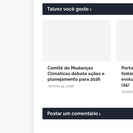
Talvez você goste
Comitê de Mudanças
Porto
Climáticas debate ações e
histó
planejamento para 2026
evol
(24)
Janeiro 24, 2026
Janeir
Postar um comentário