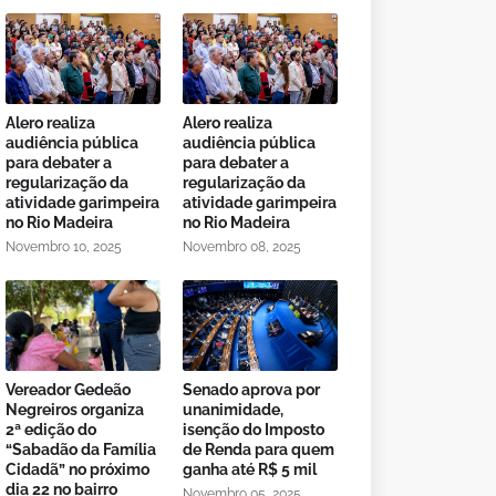
Alero realiza
Alero realiza
audiência pública
audiência pública
para debater a
para debater a
regularização da
regularização da
atividade garimpeira
atividade garimpeira
no Rio Madeira
no Rio Madeira
Novembro 10, 2025
Novembro 08, 2025
Vereador Gedeão
Senado aprova por
Negreiros organiza
unanimidade,
2ª edição do
isenção do Imposto
“Sabadão da Família
de Renda para quem
Cidadã” no próximo
ganha até R$ 5 mil
dia 22 no bairro
Novembro 05, 2025