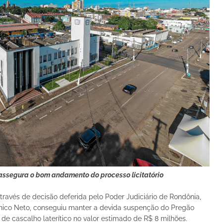
 assegura o bom andamento do processo licitatório
através de decisão deferida pelo Poder Judiciário de Rondônia,
nico Neto, conseguiu manter a devida suspenção do Pregão
 de cascalho laterítico no valor estimado de R$ 8 milhões.