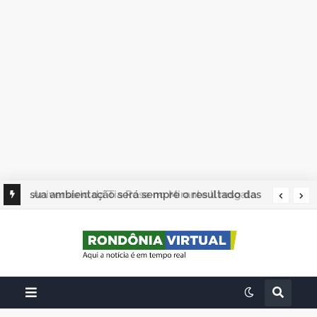
sua ambientação será sempre o resultado das
suas escolhas: Juvenil Coelho