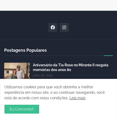
Postagens Populares
Aniversário da Tia Rose no Mirante II resgata
memórias dos anos 80
julho 28, 2026
Utilizamos cookies para que você obtenha a melhor
sua ambientação será sempre o resultado das
suas escolhas: Juvenil Coelho
experiência em nosso site, e ao continuar navegando, você
está de acordo com estas condições.
julho 27, 2026
Leia mais
Eu Concordo!!
Mentor de Euma Tourinho, Confúcio Moura
articula apoio de Lula para sua candidata