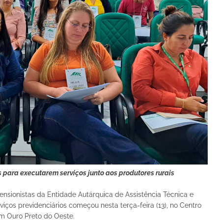
s para executarem serviços junto aos produtores rurais
tensionistas da Entidade Autárquica de Assistência Técnica e
iços previdenciários começou nesta terça-feira (13), no Centro
m Ouro Preto do Oeste.