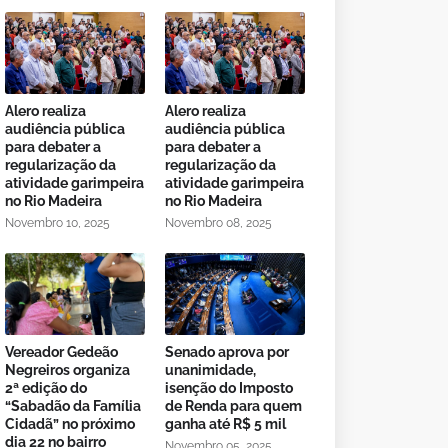
Alero realiza
Alero realiza
audiência pública
audiência pública
para debater a
para debater a
regularização da
regularização da
atividade garimpeira
atividade garimpeira
no Rio Madeira
no Rio Madeira
Novembro 10, 2025
Novembro 08, 2025
Vereador Gedeão
Senado aprova por
Negreiros organiza
unanimidade,
2ª edição do
isenção do Imposto
“Sabadão da Família
de Renda para quem
Cidadã” no próximo
ganha até R$ 5 mil
dia 22 no bairro
Novembro 05, 2025