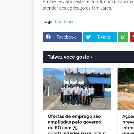
Emater-RO até sexta-feira (16), com uma exte
atender aos agricultores familiares.
Tags:
Rondônia
Facebook
Twitter
Talvez você goste
Ofertas de emprego são
Açõe
ampliadas pelo governo
prev
de RO com 75
inten
oportunidades para jovem
gove