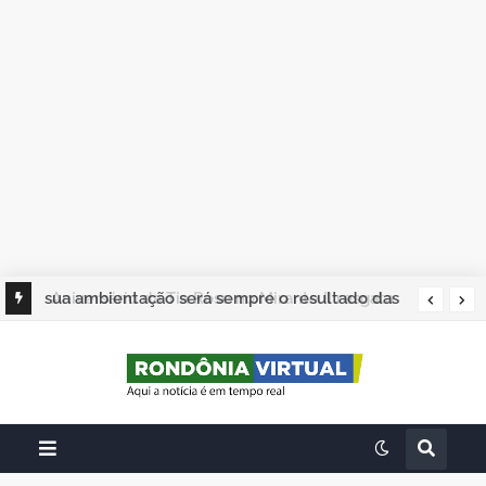
sua ambientação será sempre o resultado das
suas escolhas: Juvenil Coelho