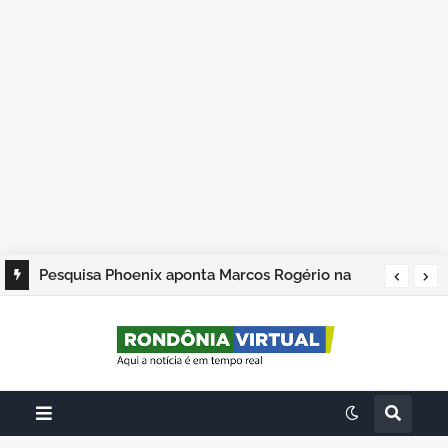
Pesquisa Phoenix aponta Marcos Rogério na
liderança; Adailton Fúria, Hildon Chaves e
Samuel Costa completam os quatro primeiros