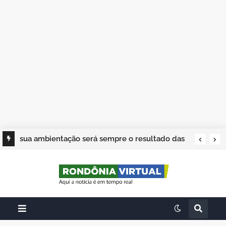
sua ambientação será sempre o resultado das
suas escolhas: Juvenil Coelho