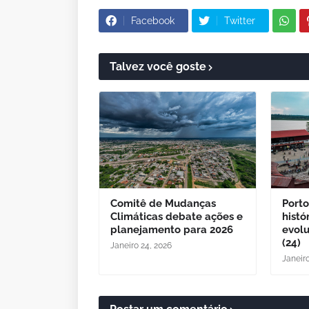
Facebook
Twitter
Talvez você goste
Comitê de Mudanças
Porto
Climáticas debate ações e
histó
planejamento para 2026
evol
(24)
Janeiro 24, 2026
Janeir