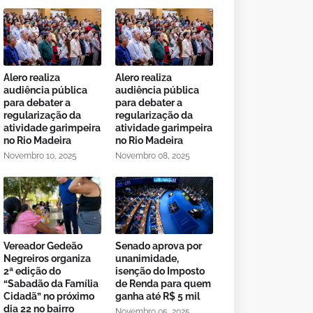
Alero realiza
Alero realiza
audiência pública
audiência pública
para debater a
para debater a
regularização da
regularização da
atividade garimpeira
atividade garimpeira
no Rio Madeira
no Rio Madeira
Novembro 10, 2025
Novembro 08, 2025
Vereador Gedeão
Senado aprova por
Negreiros organiza
unanimidade,
2ª edição do
isenção do Imposto
“Sabadão da Família
de Renda para quem
Cidadã” no próximo
ganha até R$ 5 mil
dia 22 no bairro
Novembro 05, 2025