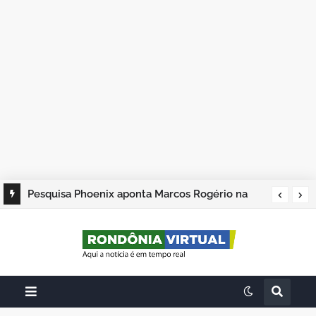
Pesquisa Phoenix aponta Marcos Rogério na
liderança; Adailton Fúria, Hildon Chaves e
Samuel Costa completam os quatro primeiros