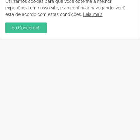
Utilizamos cookies para que você obtenha a melhor
experiência em nosso site, e ao continuar navegando, você
está de acordo com estas condições.
Leia mais
Eu Concordo!!
Facebook
Pesquisar este blog
Postagens Populares