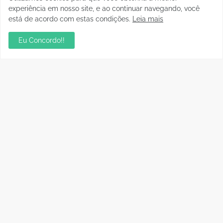
experiência em nosso site, e ao continuar navegando, você
está de acordo com estas condições.
Leia mais
Eu Concordo!!
Postagens Populares
sua ambientação será sempre o resultado das
suas escolhas: Juvenil Coelho
julho 27, 2026
Aniversário da Tia Rose no Mirante II resgata
memórias dos anos 80
julho 28, 2026
Residencial Cristal da Calama passa a ter CEP
por rua em Porto Velho; consulte os números
janeiro 06, 2023