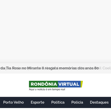
ação será sempre o resultado das suas escolhas: Juvenil Coel
Porto Velho
Esporte
Política
Polícia
Destaques