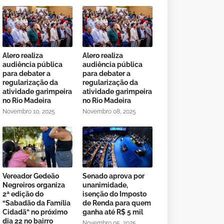
Alero realiza
Alero realiza
audiência pública
audiência pública
para debater a
para debater a
regularização da
regularização da
atividade garimpeira
atividade garimpeira
no Rio Madeira
no Rio Madeira
Novembro 10, 2025
Novembro 08, 2025
Vereador Gedeão
Senado aprova por
Negreiros organiza
unanimidade,
2ª edição do
isenção do Imposto
“Sabadão da Família
de Renda para quem
Cidadã” no próximo
ganha até R$ 5 mil
dia 22 no bairro
Novembro 05, 2025