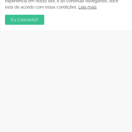
experiência em nosso site, e ao continuar navegando, você
está de acordo com estas condições.
Leia mais
Eu Concordo!!
Postagens Populares