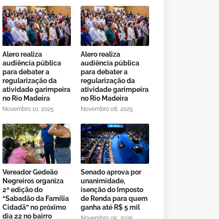
Alero realiza
Alero realiza
audiência pública
audiência pública
para debater a
para debater a
regularização da
regularização da
atividade garimpeira
atividade garimpeira
no Rio Madeira
no Rio Madeira
Novembro 10, 2025
Novembro 08, 2025
Vereador Gedeão
Senado aprova por
Negreiros organiza
unanimidade,
2ª edição do
isenção do Imposto
“Sabadão da Família
de Renda para quem
Cidadã” no próximo
ganha até R$ 5 mil
dia 22 no bairro
Novembro 05, 2025