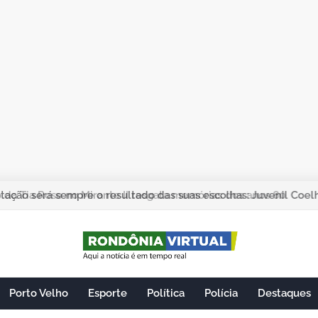
ação será sempre o resultado das suas escolhas: Juvenil Coel
Porto Velho
Esporte
Política
Polícia
Destaques