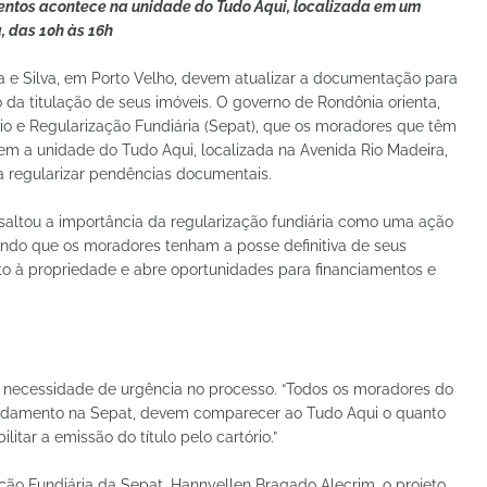
ntos acontece na unidade do Tudo Aqui, localizada em um
, das 10h às 16h
a e Silva, em Porto Velho, devem atualizar a documentação para
o da titulação de seus imóveis. O governo de Rondônia orienta,
io e Regularização Fundiária (Sepat), que os moradores que têm
m a unidade do Tudo Aqui, localizada na Avenida Rio Madeira,
ra regularizar pendências documentais.
saltou a importância da regularização fundiária como uma ação
itindo que os moradores tenham a posse definitiva de seus
reito à propriedade e abre oportunidades para financiamentos e
 a necessidade de urgência no processo. “Todos os moradores do
andamento na Sepat, devem comparecer ao Tudo Aqui o quanto
litar a emissão do título pelo cartório.”
ão Fundiária da Sepat, Hannyellen Bragado Alecrim, o projeto