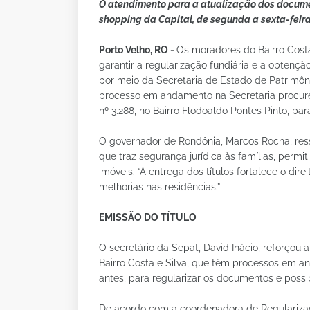
O atendimento para a atualização dos docume
shopping da Capital, de segunda a sexta-feira
Porto Velho, RO -
Os moradores do Bairro Cost
garantir a regularização fundiária e a obtençã
por meio da Secretaria de Estado de Patrimôn
processo em andamento na Secretaria procure
nº 3.288, no Bairro Flodoaldo Pontes Pinto, pa
O governador de Rondônia, Marcos Rocha, res
que traz segurança jurídica às famílias, perm
imóveis. “A entrega dos títulos fortalece o di
melhorias nas residências.”
EMISSÃO DO TÍTULO
O secretário da Sepat, David Inácio, reforçou
Bairro Costa e Silva, que têm processos em 
antes, para regularizar os documentos e possibi
De acordo com a coordenadora de Regularizaç